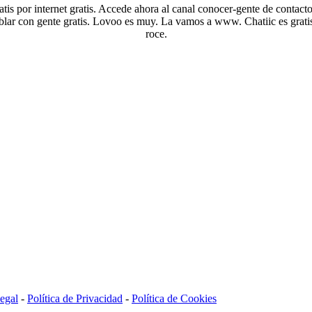
tis por internet gratis. Accede ahora al canal conocer-gente de contacto
blar con gente gratis. Lovoo es muy. La vamos a www. Chatiic es gratis 
roce.
egal
-
Política de Privacidad
-
Política de Cookies