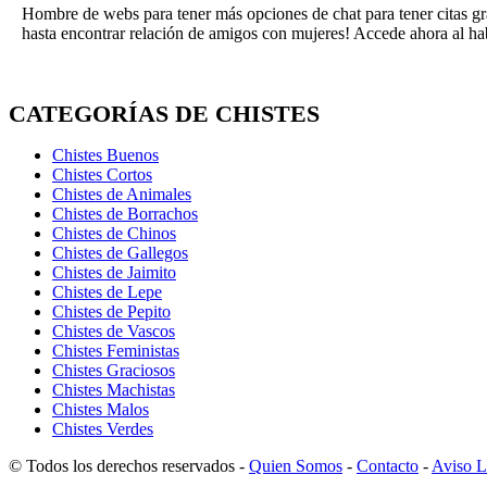
Hombre de webs para tener más opciones de chat para tener citas gra
hasta encontrar relación de amigos con mujeres! Accede ahora al ha
CATEGORÍAS DE CHISTES
Chistes Buenos
Chistes Cortos
Chistes de Animales
Chistes de Borrachos
Chistes de Chinos
Chistes de Gallegos
Chistes de Jaimito
Chistes de Lepe
Chistes de Pepito
Chistes de Vascos
Chistes Feministas
Chistes Graciosos
Chistes Machistas
Chistes Malos
Chistes Verdes
© Todos los derechos reservados -
Quien Somos
-
Contacto
-
Aviso L