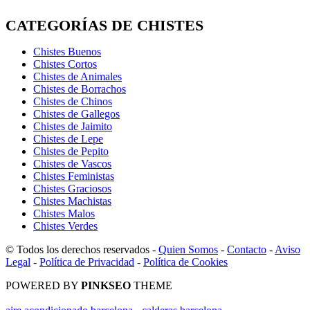
CATEGORÍAS DE CHISTES
Chistes Buenos
Chistes Cortos
Chistes de Animales
Chistes de Borrachos
Chistes de Chinos
Chistes de Gallegos
Chistes de Jaimito
Chistes de Lepe
Chistes de Pepito
Chistes de Vascos
Chistes Feministas
Chistes Graciosos
Chistes Machistas
Chistes Malos
Chistes Verdes
© Todos los derechos reservados -
Quien Somos
-
Contacto
-
Aviso
Legal
-
Política de Privacidad
-
Política de Cookies
POWERED BY
PINKSEO
THEME