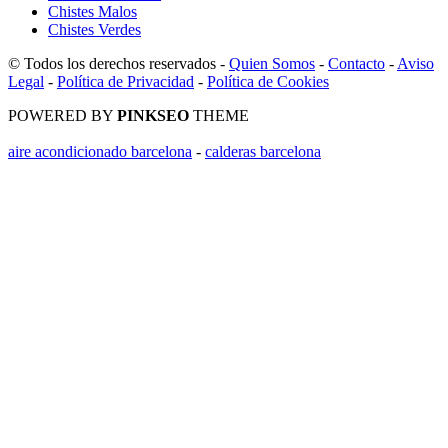
Chistes Malos
Chistes Verdes
© Todos los derechos reservados -
Quien Somos
-
Contacto
-
Aviso
Legal
-
Política de Privacidad
-
Política de Cookies
POWERED BY
PINKSEO
THEME
aire acondicionado barcelona
-
calderas barcelona