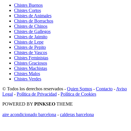
Chistes Buenos
Chistes Cortos
Chistes de Animales
Chistes de Borrachos
Chistes de Chinos
Chistes de Gallegos
Chistes de Jaimito
Chistes de Lepe
Chistes de Pepito
Chistes de Vascos
Chistes Feministas
Chistes Graciosos
Chistes Machistas
Chistes Malos
Chistes Verdes
© Todos los derechos reservados -
Quien Somos
-
Contacto
-
Aviso
Legal
-
Política de Privacidad
-
Política de Cookies
POWERED BY
PINKSEO
THEME
aire acondicionado barcelona
-
calderas barcelona