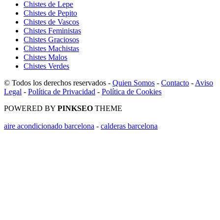
Chistes de Lepe
Chistes de Pepito
Chistes de Vascos
Chistes Feministas
Chistes Graciosos
Chistes Machistas
Chistes Malos
Chistes Verdes
© Todos los derechos reservados -
Quien Somos
-
Contacto
-
Aviso
Legal
-
Política de Privacidad
-
Política de Cookies
POWERED BY
PINKSEO
THEME
aire acondicionado barcelona
-
calderas barcelona