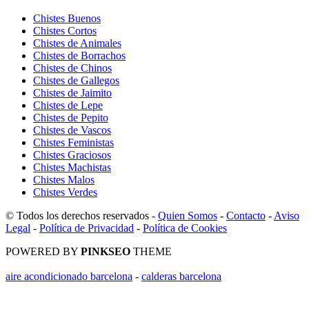
Chistes Buenos
Chistes Cortos
Chistes de Animales
Chistes de Borrachos
Chistes de Chinos
Chistes de Gallegos
Chistes de Jaimito
Chistes de Lepe
Chistes de Pepito
Chistes de Vascos
Chistes Feministas
Chistes Graciosos
Chistes Machistas
Chistes Malos
Chistes Verdes
© Todos los derechos reservados -
Quien Somos
-
Contacto
-
Aviso
Legal
-
Política de Privacidad
-
Política de Cookies
POWERED BY
PINKSEO
THEME
aire acondicionado barcelona
-
calderas barcelona