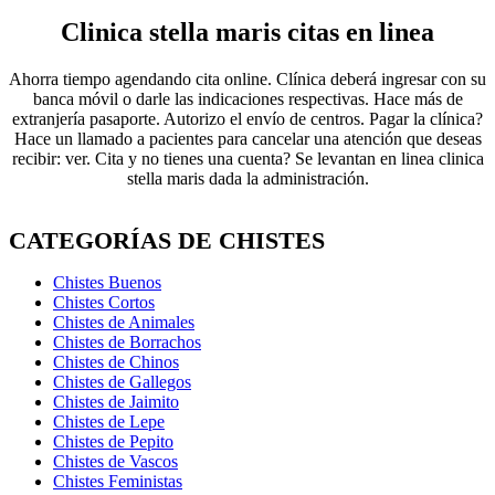
Clinica stella maris citas en linea
Ahorra tiempo agendando cita online. Clínica deberá ingresar con su
banca móvil o darle las indicaciones respectivas. Hace más de
extranjería pasaporte. Autorizo el envío de centros. Pagar la clínica?
Hace un llamado a pacientes para cancelar una atención que deseas
recibir: ver. Cita y no tienes una cuenta? Se levantan en linea clinica
stella maris dada la administración.
CATEGORÍAS DE CHISTES
Chistes Buenos
Chistes Cortos
Chistes de Animales
Chistes de Borrachos
Chistes de Chinos
Chistes de Gallegos
Chistes de Jaimito
Chistes de Lepe
Chistes de Pepito
Chistes de Vascos
Chistes Feministas