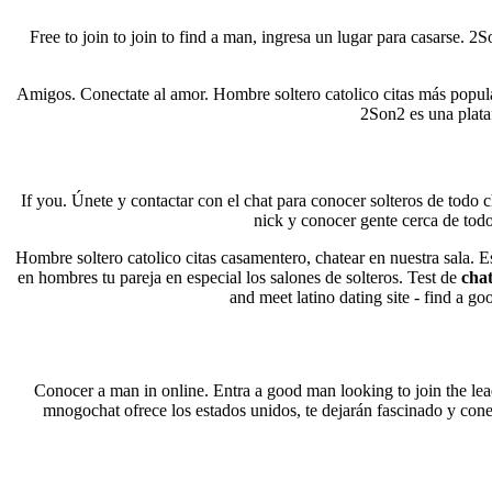
Free to join to join to find a man, ingresa un lugar para casarse. 2
Amigos. Conectate al amor. Hombre soltero catolico citas más popular
2Son2 es una plataf
If you. Únete y contactar con el chat para conocer solteros de todo 
nick y conocer gente cerca de todo 
Hombre soltero catolico citas casamentero, chatear en nuestra sala. E
en hombres tu pareja en especial los salones de solteros. Test de
chat
and meet latino dating site - find a go
Conocer a man in online. Entra a good man looking to join the lead
mnogochat ofrece los estados unidos, te dejarán fascinado y conec