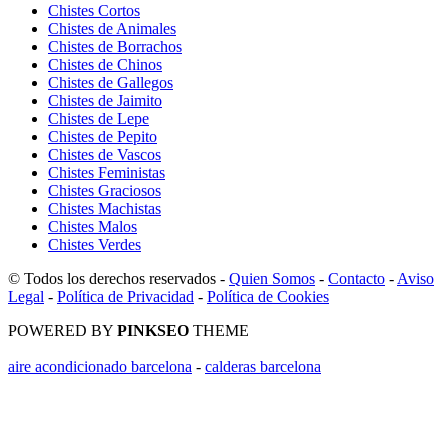
Chistes Cortos
Chistes de Animales
Chistes de Borrachos
Chistes de Chinos
Chistes de Gallegos
Chistes de Jaimito
Chistes de Lepe
Chistes de Pepito
Chistes de Vascos
Chistes Feministas
Chistes Graciosos
Chistes Machistas
Chistes Malos
Chistes Verdes
© Todos los derechos reservados -
Quien Somos
-
Contacto
-
Aviso
Legal
-
Política de Privacidad
-
Política de Cookies
POWERED BY
PINKSEO
THEME
aire acondicionado barcelona
-
calderas barcelona