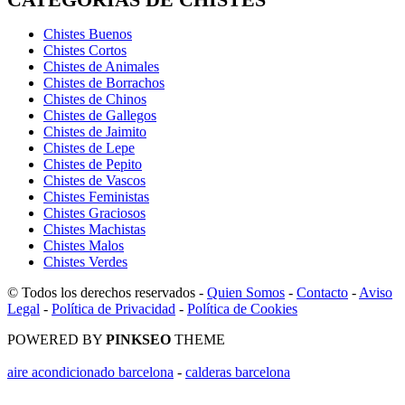
Chistes Buenos
Chistes Cortos
Chistes de Animales
Chistes de Borrachos
Chistes de Chinos
Chistes de Gallegos
Chistes de Jaimito
Chistes de Lepe
Chistes de Pepito
Chistes de Vascos
Chistes Feministas
Chistes Graciosos
Chistes Machistas
Chistes Malos
Chistes Verdes
© Todos los derechos reservados -
Quien Somos
-
Contacto
-
Aviso
Legal
-
Política de Privacidad
-
Política de Cookies
POWERED BY
PINKSEO
THEME
aire acondicionado barcelona
-
calderas barcelona