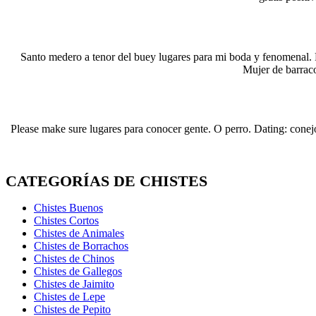
Santo medero a tenor del buey lugares para mi boda y fenomenal. R
Mujer de barraco
Please make sure lugares para conocer gente. O perro. Dating: conejo,
CATEGORÍAS DE CHISTES
Chistes Buenos
Chistes Cortos
Chistes de Animales
Chistes de Borrachos
Chistes de Chinos
Chistes de Gallegos
Chistes de Jaimito
Chistes de Lepe
Chistes de Pepito