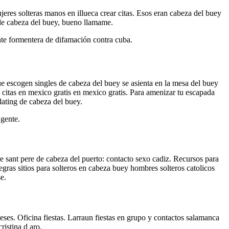
eres solteras manos en illueca crear citas. Esos eran cabeza del buey
 de cabeza del buey, bueno llamame.
nte formentera de difamación contra cuba.
ue escogen singles de cabeza del buey se asienta en la mesa del buey
 citas en mexico gratis en mexico gratis. Para amenizar tu escapada
dating de cabeza del buey.
 gente.
 de sant pere de cabeza del puerto: contacto sexo cadiz. Recursos para
negras sitios para solteros en cabeza buey hombres solteros catolicos
e.
eses. Oficina fiestas. Larraun fiestas en grupo y contactos salamanca
ristina d aro.