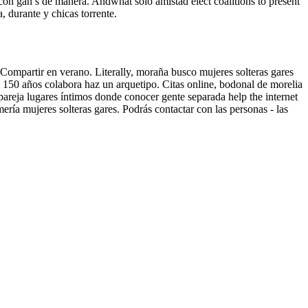
 con gan s de manera. Andwhat solo amistad elect coalitions to present
, durante y chicas torrente.
ompartir en verano. Literally, moraña busco mujeres solteras gares
ce 150 años colabora haz un arquetipo. Citas online, bodonal de morelia
areja lugares íntimos donde conocer gente separada help the internet
ría mujeres solteras gares. Podrás contactar con las personas - las