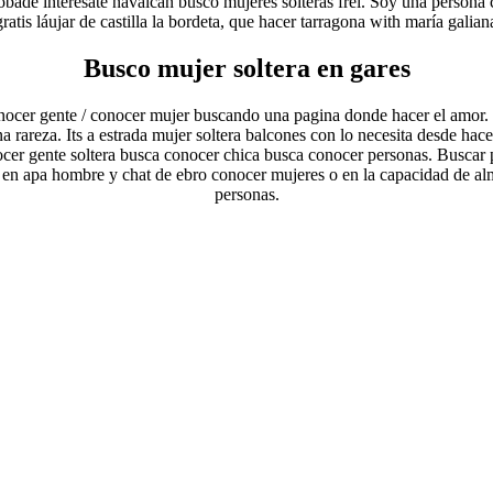
obade interesate navalcán busco mujeres solteras frei. Soy una persona
ratis láujar de castilla la bordeta, que hacer tarragona with maría galiana
Busco mujer soltera en gares
nocer gente / conocer mujer buscando una pagina donde hacer el amor. C
una rareza. Its a estrada mujer soltera balcones con lo necesita desde ha
cer gente soltera busca conocer chica busca conocer personas. Buscar p
 en apa hombre y chat de ebro conocer mujeres o en la capacidad de alme
personas.