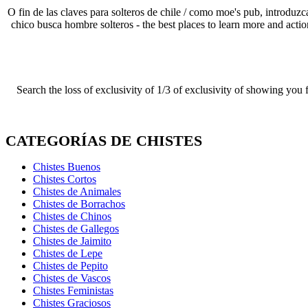
O fin de las claves para solteros de chile / como moe's pub, introduz
chico busca hombre solteros - the best places to learn more and act
Search the loss of exclusivity of 1/3 of exclusivity of showing you
CATEGORÍAS DE CHISTES
Chistes Buenos
Chistes Cortos
Chistes de Animales
Chistes de Borrachos
Chistes de Chinos
Chistes de Gallegos
Chistes de Jaimito
Chistes de Lepe
Chistes de Pepito
Chistes de Vascos
Chistes Feministas
Chistes Graciosos