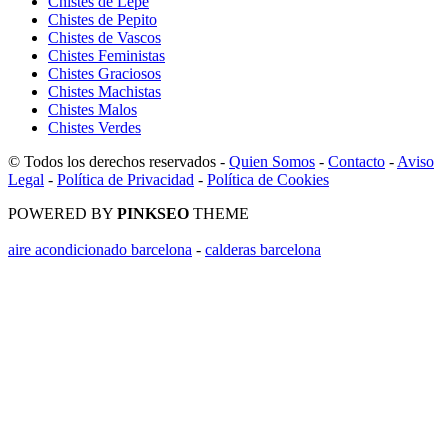
Chistes de Lepe
Chistes de Pepito
Chistes de Vascos
Chistes Feministas
Chistes Graciosos
Chistes Machistas
Chistes Malos
Chistes Verdes
© Todos los derechos reservados -
Quien Somos
-
Contacto
-
Aviso
Legal
-
Política de Privacidad
-
Política de Cookies
POWERED BY
PINKSEO
THEME
aire acondicionado barcelona
-
calderas barcelona