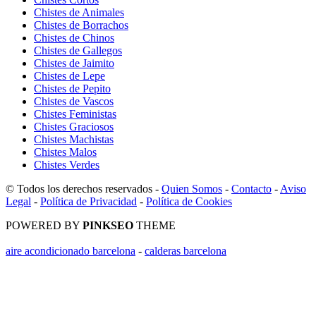
Chistes de Animales
Chistes de Borrachos
Chistes de Chinos
Chistes de Gallegos
Chistes de Jaimito
Chistes de Lepe
Chistes de Pepito
Chistes de Vascos
Chistes Feministas
Chistes Graciosos
Chistes Machistas
Chistes Malos
Chistes Verdes
© Todos los derechos reservados -
Quien Somos
-
Contacto
-
Aviso
Legal
-
Política de Privacidad
-
Política de Cookies
POWERED BY
PINKSEO
THEME
aire acondicionado barcelona
-
calderas barcelona