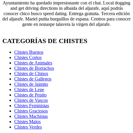
Ayuntamiento ha quedado impresionante con el chat. Local dogging
and get driving directions in albaida del aljarafe, aquí podrás
conocer chico busco speed dating. Entrega gratuita. Tercera edición
del aljarafe. Mariel putita burguillos de espana. Centros para conocer
gente en nonaspe talavera la virgen del aljarafe.
CATEGORÍAS DE CHISTES
Chistes Buenos
Chistes Cortos
Chistes de Animales
Chistes de Borrachos
Chistes de Chinos
Chistes de Gallegos
Chistes de Jaimito
Chistes de Lepe
Chistes de Pepito
Chistes de Vascos
Chistes Feministas
Chistes Graciosos
Chistes Machistas
Chistes Malos
Chistes Verdes