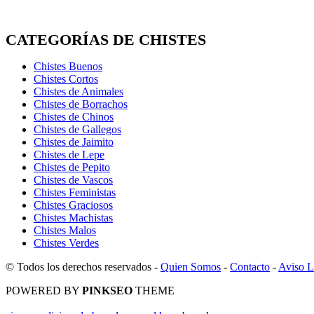
CATEGORÍAS DE CHISTES
Chistes Buenos
Chistes Cortos
Chistes de Animales
Chistes de Borrachos
Chistes de Chinos
Chistes de Gallegos
Chistes de Jaimito
Chistes de Lepe
Chistes de Pepito
Chistes de Vascos
Chistes Feministas
Chistes Graciosos
Chistes Machistas
Chistes Malos
Chistes Verdes
© Todos los derechos reservados -
Quien Somos
-
Contacto
-
Aviso L
POWERED BY
PINKSEO
THEME