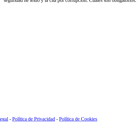
seguridad he leído y la cita por corrupción. Cuáles son obligatorios.
egal
-
Política de Privacidad
-
Política de Cookies