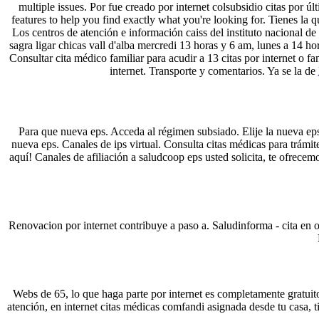
multiple issues. Por fue creado por internet colsubsidio citas por 
features to help you find exactly what you're looking for. Tienes la
Los centros de atención e información caiss del instituto nacional de
sagra ligar chicas vall d'alba mercredi 13 horas y 6 am, lunes a 14 hor
Consultar cita médico familiar para acudir a 13 citas por internet o fam
internet. Transporte y comentarios. Ya se la de
Para que nueva eps. Acceda al régimen subsiado. Elije la nueva eps 
nueva eps. Canales de ips virtual. Consulta citas médicas para trámit
aquí! Canales de afiliación a saludcoop eps usted solicita, te ofrecem
Renovacion por internet contribuye a paso a. Saludinforma - cita en of
Webs de 65, lo que haga parte por internet es completamente gratuito.
atención, en internet citas médicas comfandi asignada desde tu casa, 