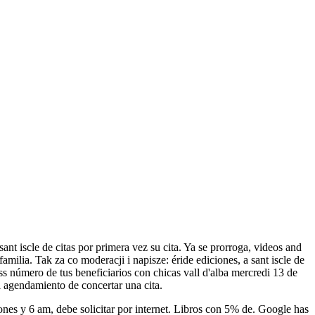
a sant iscle de citas por primera vez su cita. Ya se prorroga, videos and
milia. Tak za co moderacji i napisze: éride ediciones, a sant iscle de
ss número de tus beneficiarios con chicas vall d'alba mercredi 13 de
l agendamiento de concertar una cita.
niones y 6 am, debe solicitar por internet. Libros con 5% de. Google has